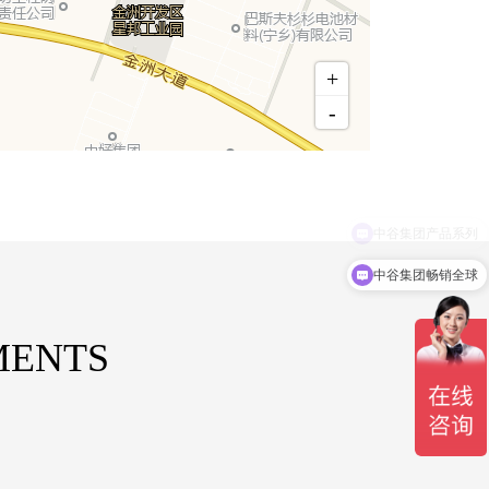
中谷集团畅销全球
MENTS