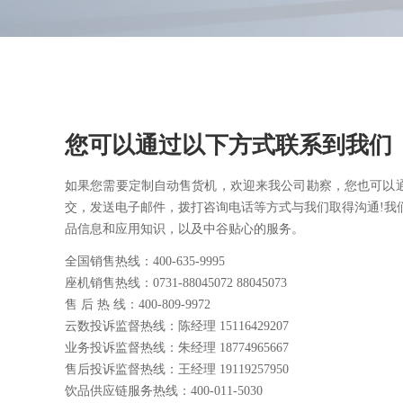
您可以通过以下方式联系到我们
如果您需要定制自动售货机，欢迎来我公司勘察，您也可以
交，发送电子邮件，拨打咨询电话等方式与我们取得沟通!我
品信息和应用知识，以及中谷贴心的服务。
全国销售热线：400-635-9995
座机销售热线：0731-88045072 88045073
售 后 热 线：400-809-9972
云数投诉监督热线：陈经理 15116429207
业务投诉监督热线：朱经理 18774965667
售后投诉监督热线：王经理 19119257950
饮品供应链服务热线：400-011-5030