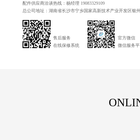
配件供应商洽谈热线：杨经理 19083329109
总公司地址：湖南省长沙市宁乡国家高新技术产业开发区银州北
售后服务
官方微信
在线保修系统
微信服务平
ONLI