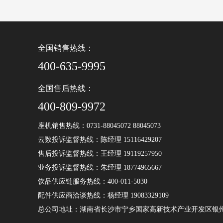
全国销售热线：
400-635-9995
全国售后热线：
400-809-9972
座机销售热线：0731-88045072 88045073
云数投诉监督热线：陈经理 15116429207
售后投诉监督热线：王经理 19119257950
业务投诉监督热线：朱经理 18774965667
饮品供应链服务热线：400-011-5030
配件供应商洽谈热线：杨经理 19083329109
总公司地址：湖南省长沙市宁乡国家高新技术产业开发区银州