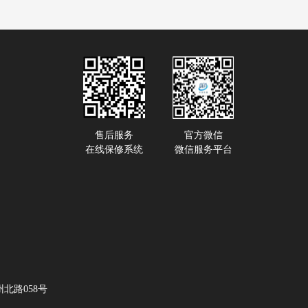
售后服务
官方微信
在线保修系统
微信服务平台
北路058号