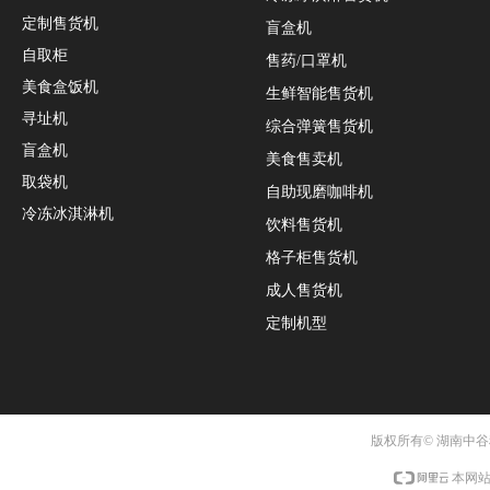
定制售货机
盲盒机
自取柜
售药/口罩机
美食盒饭机
生鲜智能售货机
寻址机
综合弹簧售货机
盲盒机
美食售卖机
取袋机
自助现磨咖啡机
冷冻冰淇淋机
饮料售货机
格子柜售货机
成人售货机
定制机型
版权所有© 湖南中
本网站