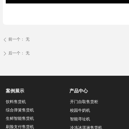
前一个：
无
ꄴ
后一个：
无
ꄲ
案例展示
产品中心
饮料售货机
开门自取售货柜
综合弹簧售货机
校园牛奶机
生鲜智能售货机
智能寻址机
刷脸支付售货机
冷冻冰淇淋售货机